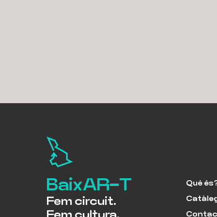
BaixAR-T
Què és
Catàle
Fem circuit.
Fem cultura.
Contac