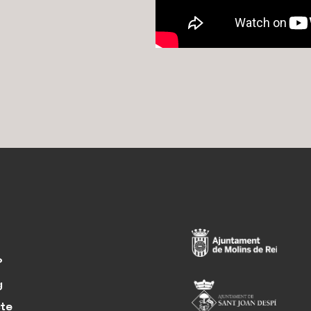
?
g
te